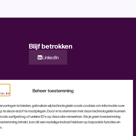
Blijf betrokken
LinkedIn
Beheer toestemming
rvaringen te bieden, gebruiken wij technologieën zoals cookies om informatie over
p te slaan en/of te raadplegen. Door in te stemmen met deze technologieën kunnen
zoals surfgedrag of unieke ID's op deze site verwerken. Als je geen toestemming
oestemming intrekt, kan dit een nadelige invloed hebben op bepaalde functies en
n.