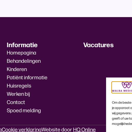
Informatie
Vacatures
Homepagina
Behandelingen
Kinderen
Patiënt informatie
Huisregels
Werken bij
Contact
Om de beste e
je apparaat o
Spoed melding
wij gegevens 
geeft of uw t
mogelijkhede
g
Cookie verklaring
Website door
HQ Online