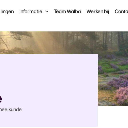
lingen
Informatie
Team Walba
Werken bij
Conta
e
dheelkunde